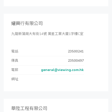
耀興行有限公司
九龍新蒲崗大有街14號 萬星工業大廈1字樓C室
電話
23500241
傳真
23500497
電郵
general@viewing.com.hk
網址
華陞工程有限公司