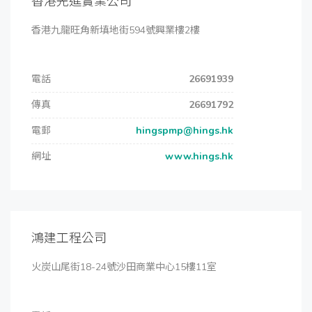
香港先進實業公司
香港九龍旺角新填地街594號興業樓2樓
電話
26691939
傳真
26691792
電郵
hingspmp@hings.hk
網址
www.hings.hk
鴻建工程公司
火炭山尾街18-24號沙田商業中心15樓11室