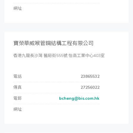
網址
寶榮華威喉管鋼結構工程有限公司
香港九龍長沙灣 醫局街555號 怡高工業中心403室
電話
23865532
傳真
27256022
電郵
bcheng@bis.com.hk
網址