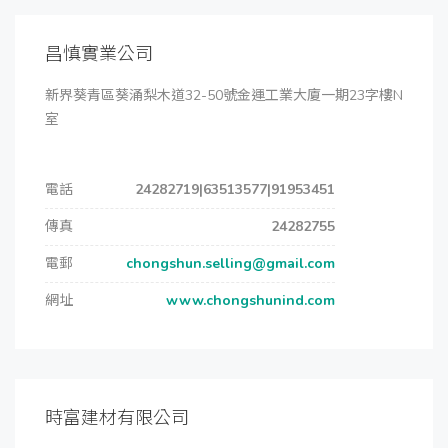
昌慎實業公司
新界葵青區葵涌梨木道32-50號金運工業大廈一期23字樓N
室
電話
24282719|63513577|91953451
傳真
24282755
電郵
chongshun.selling@gmail.com
網址
www.chongshunind.com
時富建材有限公司