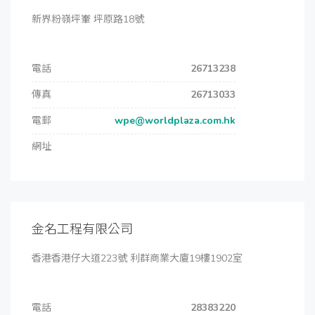
新界粉嶺坪輋 坪原路18號
電話
26713238
傳真
26713033
電郵
wpe@worldplaza.com.hk
網址
金名工程有限公司
香港香港仔大道223號 利群商業大廈19樓1902室
電話
28383220