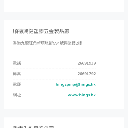
順德興健塑膠五金製品廠
香港九龍旺角新填地街594號興業樓2樓
電話
26691939
傳真
26691792
電郵
hingspmp@hings.hk
網址
www.hings.hk