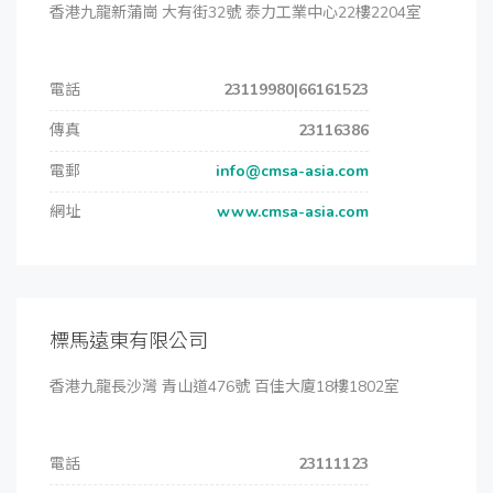
香港九龍新蒲崗 大有街32號 泰力工業中心22樓2204室
電話
23119980|66161523
傳真
23116386
電郵
info@cmsa-asia.com
網址
www.cmsa-asia.com
標馬遠東有限公司
香港九龍長沙灣 青山道476號 百佳大廈18樓1802室
電話
23111123