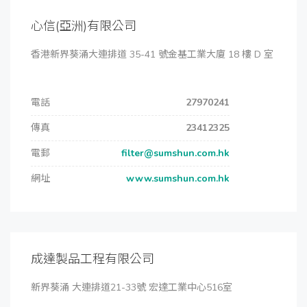
心信(亞洲)有限公司
香港新界葵涌大連排道 35-41 號金基工業大廈 18 樓 D 室
電話
27970241
傳真
23412325
電郵
filter@sumshun.com.hk
網址
www.sumshun.com.hk
成達製品工程有限公司
新界葵涌 大連排道21-33號 宏達工業中心516室