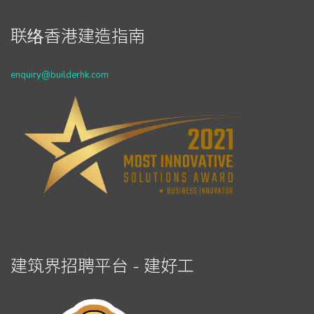
联络香港建造指南
enquiry@builderhk.com
建筑界招聘平台 - 建好工