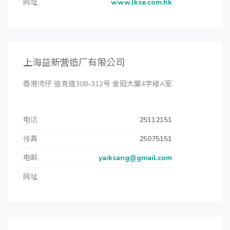
网址
www.lkse.com.hk
上海益新营造厂有限公司
香港湾仔 骆克道308-312号 金冠大厦4字楼A室
电话
25112151
传真
25075151
电邮
yaiksang@gmail.com
网址