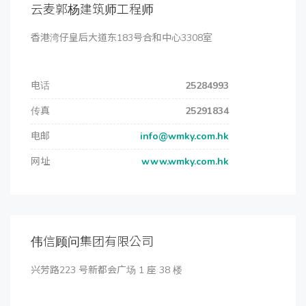
云麦郭杨建筑师工程师
香港湾仔皇后大道东183号合和中心3308室
电话
25284993
传真
25291834
电邮
info@wmky.com.hk
网址
www.wmky.com.hk
伟信顾问集团有限公司
兴芳路223 号新都会广场 1 座 38 楼