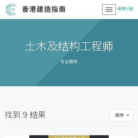
香港建造指南
收费计划
Toggle
navigation
土木及结构工程师
专业服务
找到
9
结果
排序