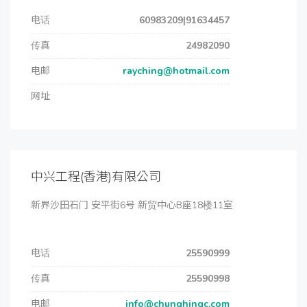
电话
60983209|91634457
传真
24982090
电邮
rayching@hotmail.com
网址
中兴工程(香港)有限公司
新界沙田石门 安平街6号 新贸中心B座18楼11室
电话
25590999
传真
25590998
电邮
info@chunghingc.com