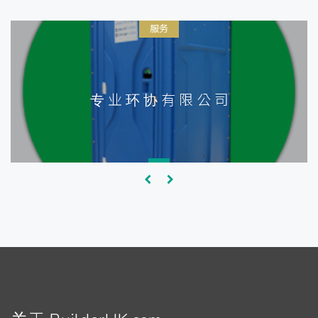
服务
专 业 环 协 有 限 公 司