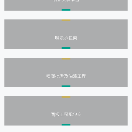
噴漿承包商
噴灑批盪及油漆工程
圍板工程承包商