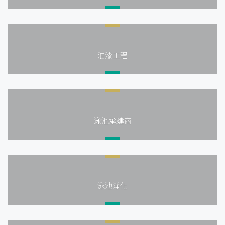
油漆工程
泳池承建商
泳池淨化