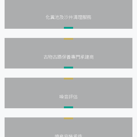
化糞池及沙井清理服務
古物古蹟保養專門承建商
噪音評估
噴泉安裝承造