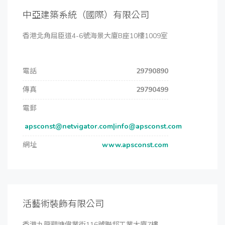
中亞建築系統（國際）有限公司
香港北角屈臣道4-6號海景大廈B座10樓1009室
電話
29790890
傳真
29790499
電郵
apsconst@netvigator.com|info@apsconst.com
網址
www.apsconst.com
活藝術裝飾有限公司
香港九龍觀塘偉業街116號聯邦工業大廈7樓