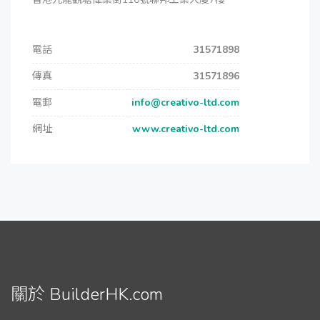
電話
31571898
傳真
31571896
電郵
info@creativo-ltd.com
網址
www.creativo-ltd.com
關於 BuilderHK.com