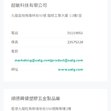
超敏科技有限公司
九龍荔枝角瓊林街93號 龍翔工業大廈 11樓E室
電話
31119651
傳真
23575328
電郵
marketing@uatg.com|product@uatg.com
網址
www.uatg.com
順德興健塑膠五金製品廠
香港九龍旺角新填地街594號興業樓2樓