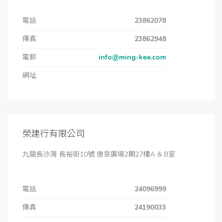
電話
23862078
傳真
23862948
電郵
info@ming-kee.com
網址
榮建行有限公司
九龍長沙灣 長裕街10號 億京廣場2期27樓A & B室
電話
24096999
傳真
24190033