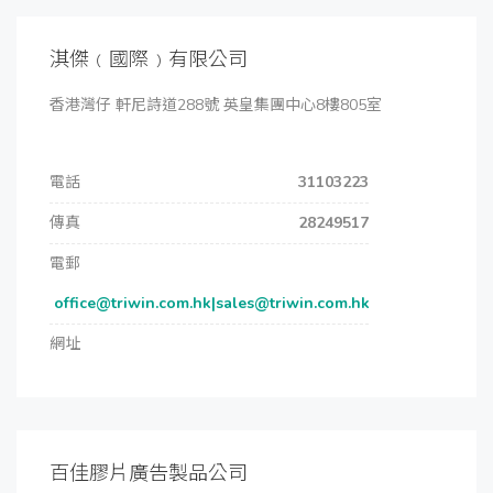
淇傑﹙國際﹚有限公司
香港灣仔 軒尼詩道288號 英皇集團中心8樓805室
電話
31103223
傳真
28249517
電郵
office@triwin.com.hk|sales@triwin.com.hk
網址
百佳膠片廣告製品公司