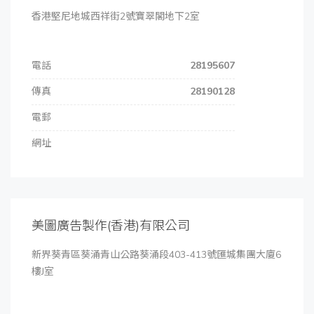
香港堅尼地城西祥街2號寶翠閣地下2室
電話
28195607
傳真
28190128
電郵
網址
美圖廣告製作(香港)有限公司
新界葵青區葵涌青山公路葵涌段403-413號匯城集團大廈6
樓J室