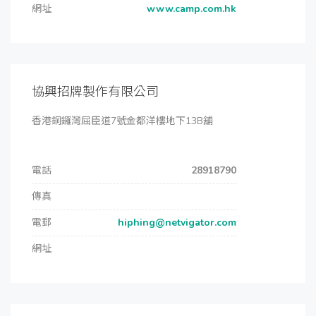
網址
www.camp.com.hk
協興招牌製作有限公司
香港銅鑼灣屈臣道7號金都洋樓地下13B舖
電話
28918790
傳真
電郵
hiphing@netvigator.com
網址