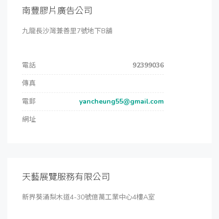
南豐膠片廣告公司
九龍長沙灣兼善里7號地下B舖
電話
92399036
傳真
電郵
yancheung55@gmail.com
網址
天藝展覽服務有限公司
新界葵涌梨木道4-30號億萬工業中心4樓A室