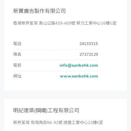
新寶廣告製作有限公司
香港新界荃灣 青山公路459-469號 華力工業中心16樓G室
電話
24133315
傳真
27272129
電郵
info@sunbohk.com
網址
www.sunbohk.com
明記建築(鋼鐵)工程有限公司
新界荃灣 柴灣角街84-92號 順豐工業中心22樓K室