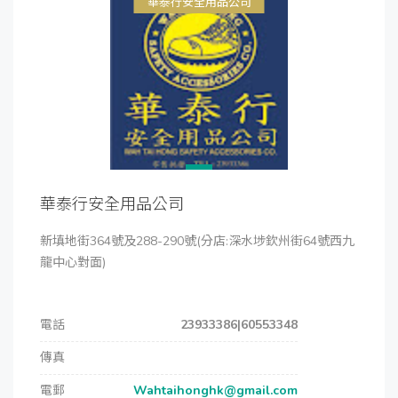
華泰行安全用品公司
華泰行安全用品公司
新填地街364號及288-290號(分店:深水埗欽州街64號西九
龍中心對面)
電話
23933386|60553348
傳真
電郵
Wahtaihonghk@gmail.com